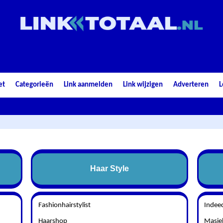
et
Categorieën
Link aanmelden
Link wijzigen
Adverteren
L
Haar Style
Fashionhairstylist
Indee
Haarshop
Masie