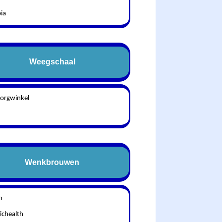
ia
Weegschaal
zorgwinkel
Wenkbrouwen
n
ichealth