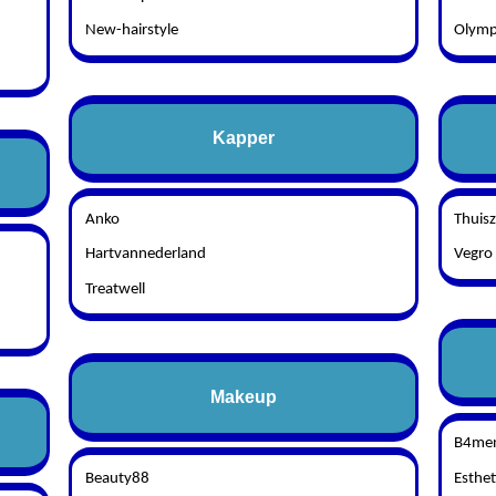
New-hairstyle
Olymp
Kapper
Anko
Thuis
Hartvannederland
Vegro
Treatwell
Makeup
B4me
Beauty88
Esthet