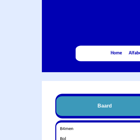
Home
Alfab
Baard
B4men
Bol