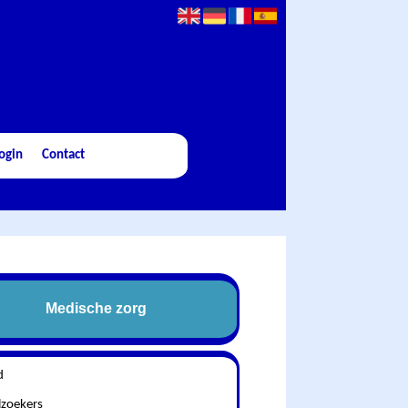
ogin
Contact
Medische zorg
d
lzoekers